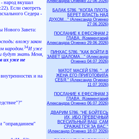
Александра Огиенко 22.06.2026)
 - народ вкушал
:22). Если смотреть
БАЛАК 5786. "КОГДА ПЛОТЬ
схального Седера -
БЕРЕТ ВЛАСТЬ НАД
ДУХОМ..." (Александр Огиенко
27.06.2026)
ы Нового Завета:
ПОСЛАНИЕ К ЕФЕСЯНАМ 2
ГЛАВА. (Комментарий
осподь: вложу закон
Александра Огиенко 29.06.2026)
34
им народом.
И уже
ПИНХАС 5786. "КАК ВОЙТИ В
ми будут знать Меня,
ЗАВЕТ ШАЛОМА..." (Александр
в их уже не
Огиенко 04.07.2026)
МАТОТ МАСЕЙ 5786. "...И
ЖЕНА ЕГО ПРИГОТОВИЛА
 внутренностях и на
СЕБЯ." (Александр Огиенко
11.07.2026)
ПОСЛАНИЕ К ЕФЕСЯНАМ 3
ГЛАВА. (Комментарий
едствие"?"
Александра Огиенко 06.07.2026)
ДВАРИМ 5786. "НЕ БОЙТЕСЬ
ИХ, ИБО ПРЕВЕЧНЫЙ
ВСЕСИЛЬНЫЙ ВАШ, САМ
 и "оправданием"
СРАЖАЕТСЯ ЗА ВАС."
(Александр Огиенко 18.07.2026)