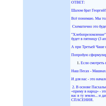
ОТВЕТ:
Шалом брат Георгий
Всё понимаю. Мы то
Схематично это буде
"Хлебопреломление" (
будет в пятницу (3 а
А при Третьей Чаше 
Попробую сформулир
Если смотреть 
Наш Песах - Машиах
И для нас - это нача
2. В основе Пасхаль
«приму в народ» - э
вас в ту землю... и 
СПАСЕНИЯ.