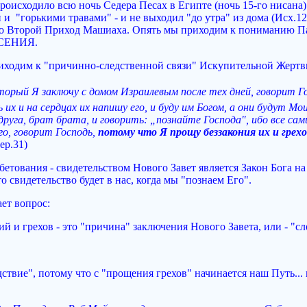
происходило всю ночь Седера Песах в Египте (ночь 15-го нисана)
и "горькими травами" - и не выходил "до утра" из дома (Исх.12
это Второй Приход Машиаха. Опять мы приходим к пониманию Па
АСЕНИЯ.
риходим к "причинно-следственной связи" Искупительной Жертв
торый Я заключу с домом Израилевым после тех дней, говорит Г
их и на сердцах их напишу его, и буду им Богом, а они будут Мо
друга, брат брата, и говорить: „познайте Господа", ибо все са
го, говорит Господь,
потому что Я прощу беззакония их и грехо
ер.31)
бетования - свидетельством Нового Завет является Закон Бога на
о свидетельство будет в нас, когда мы "познаем Его".
ает вопрос:
 и грехов - это "причина" заключения Нового Завета, или - "сл
ствие", потому что с "прощения грехов" начинается наш Путь...