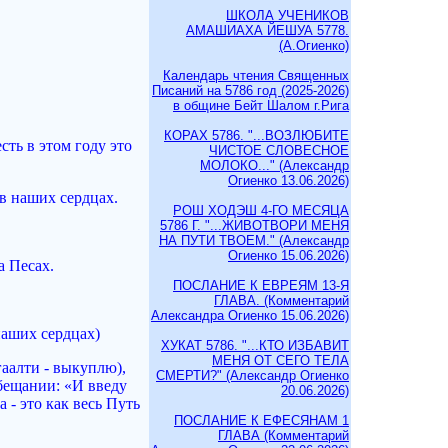
ШКОЛА УЧЕНИКОВ
АМАШИАХА ЙЕШУА 5778.
(А.Огиенко)
Календарь чтения Священных
Писаний на 5786 год (2025-2026)
в общине Бейт Шалом г.Рига
КОРАХ 5786. "...ВОЗЛЮБИТЕ
сть в этом году это
ЧИСТОЕ СЛОВЕСНОЕ
МОЛОКО..." (Александр
Огиенко 13.06.2026)
в наших сердцах.
РОШ ХОДЭШ 4-ГО МЕСЯЦА
5786 Г. "...ЖИВОТВОРИ МЕНЯ
НА ПУТИ ТВОЕМ." (Александр
Огиенко 15.06.2026)
а Песах.
ПОСЛАНИЕ К ЕВРЕЯМ 13-Я
ГЛАВА. (Комментарий
Александра Огиенко 15.06.2026)
наших сердцах)
ХУКАТ 5786. "...КТО ИЗБАВИТ
МЕНЯ ОТ СЕГО ТЕЛА
гаалти - выкуплю),
СМЕРТИ?" (Александр Огиенко
обещании: «И введу
20.06.2026)
 - это как весь Путь
ПОСЛАНИЕ К ЕФЕСЯНАМ 1
ГЛАВА (Комментарий