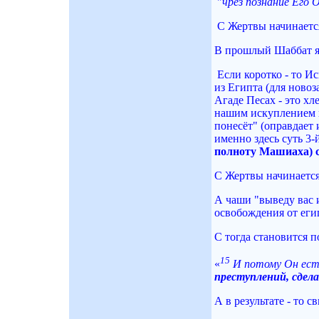
"
чрез познание Его 
С Жертвы начинает
В прошлый Шаббат я
Если коротко - то И
из Египта (для ново
Агаде Песах - это хл
нашим искуплением и
понесёт" (оправдает 
именно здесь суть 3
полноту Машиаха) с
С Жертвы начинаетс
А чаши "выведу вас и
освобождения от егип
С тогда становится п
15
«
И потому Он ест
преступлений, сдела
А в результате - то 