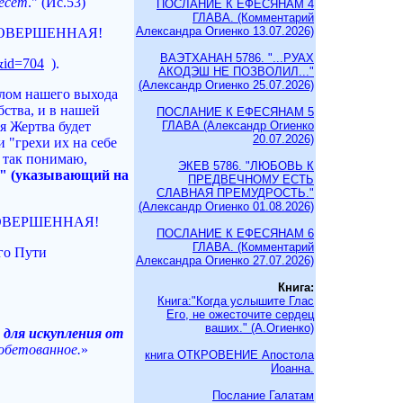
несет
." (Ис.53)
ПОСЛАНИЕ К ЕФЕСЯНАМ 4
ГЛАВА. (Комментарий
Александра Огиенко 13.07.2026)
А, СОВЕРШЕННАЯ!
ВАЭТХАНАН 5786. "...РУАХ
s&id=704
).
АКОДЭШ НЕ ПОЗВОЛИЛ..."
(Александр Огиенко 25.07.2026)
алом нашего выхода
ства, и в нашей
ПОСЛАНИЕ К ЕФЕСЯНАМ 5
я Жертва будет
ГЛАВА (Александр Огиенко
20.07.2026)
 "грехи их на себе
я так понимаю,
ЭКЕВ 5786. "ЛЮБОВЬ К
" (указывающий на
ПРЕДВЕЧНОМУ ЕСТЬ
СЛАВНАЯ ПРЕМУДРОСТЬ."
(Александр Огиенко 01.08.2026)
, СОВЕРШЕННАЯ!
ПОСЛАНИЕ К ЕФЕСЯНАМ 6
ГЛАВА. (Комментарий
его Пути
Александра Огиенко 27.07.2026)
Книга:
Книга:"Когда услышите Глас
Его, не ожесточите сердец
ваших." (А.Огиенко)
 для искупления от
 обетованное.
»
книга ОТКРОВЕНИЕ Апостола
Иоанна.
Послание Галатам