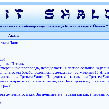
ение святых, соблюдающих заповеди Божии и веру в Йешуа." 
Архив
етьей Чаше:
др!
дника Пессах.
 вчерашнюю проповедь, первую часть. Спасибо большое, жду с 
понял что, мы Хлебопреломление делаем до наступления 15 Нисан
ал это при Третьей Чаше... Получается, что нам при Третьей Ча
ние, а провозглашать его смерть, как Вы в проповеди сказали, 
ер... ?
аз делаем это, и как Вы понимаете в первый раз как в первый к
й