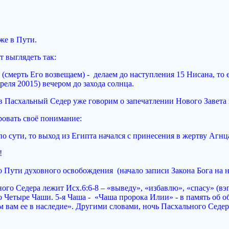
!
же в Пути.
т выглядеть так:
смерть Его возвещаем) - делаем до наступления 15 Нисана, то е
преля 20015) вечером до захода солнца.
в Пасхальный Седер уже говорим о запечатлении Нового Завета 
овать своё понимание:
по сути, то выход из Египта начался с принесения в жертву Агнц
!
ло Пути духовного освобождения (начало записи Закона Бога на 
ного Седера лежит Исх.6:6-8 – «выведу», «избавлю», «спасу» (вэ
то Четыре Чаши. 5-я Чаша - «Чаша пророка Илии» - в память об 
дам вам ее в наследие». Другими словами, ночь Пасхального Седера