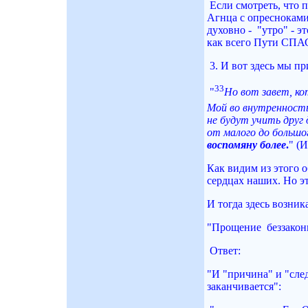
Если смотреть, что 
Агнца с опресноками 
духовно - "утро" - 
как всего Пути СП
3. И вот здесь мы п
33
"
Но вот завет, ко
Мой во внутренность 
не будут учить друг 
от малого до большо
воспомяну более
.
" (И
Как видим из этого о
сердцах наших. Но эт
И тогда здесь возник
"Прощение беззаконий
Ответ:
"И "причина" и "след
заканчивается":