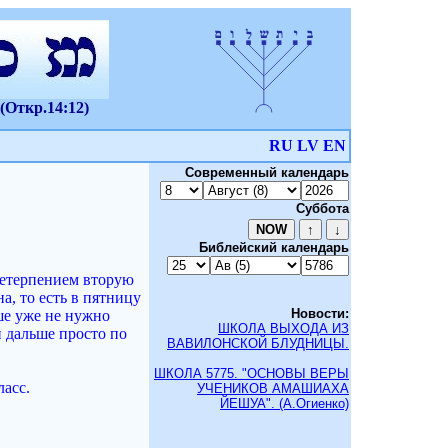
(Откр.14:12)
RU
LV
EN
Современный календарь
Суббота
Библейский календарь
нетерпением вторую
а, то есть в пятницу
Новости:
ше уже не нужно
ШКОЛА ВЫХОДА ИЗ
и дальше просто по
ВАВИЛОНСКОЙ БЛУДНИЦЫ.
ШКОЛА 5775. "ОСНОВЫ ВЕРЫ
ласс.
УЧЕНИКОВ АМАШИАХА
ЙЕШУА". (А.Огиенко)