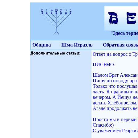
"Здесь терп
Община
Шма Исраэль
Обратная связь
Дополнительные статьи:
Ответ на вопрос о Тр
ПИСЬМО:
Шалом Брат Алексан
Пишу по поводу праз
Только что послушал
часть. Я правильно 
вечером. А Йешуа дел
делать Хлебопреломле
Агаде продолжать веч
Просто мы в первый р
Спасибо;)
С уважением Георги