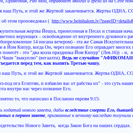
Он, Праведник, Раб Мой, оправдает многих и грехи их на Себе по
ся наш Путь, и этой же Жертвой заканчивается. Жертва ОДН
 об этом проповедовал (
http://www.beitshalom.lv/?pageID=detail
скупительная жертва Йешуа, принесенная в Песах и ставшая нач
заветних верующих – освобождение от внутреннего духовного раб
ебопреломление 14 нисана вечером) - эта же Самая Искупительна
 в Йом Кипур, когда Он, через познание Его оправдает многих и
и понесёт - это "два козла праздника Йом Кипур" (Лев.16)) - и, 
-й Чаши "выкуплю" (вегаалти).
Ведь не случайно "АФИКОМАН
ъедается перед тем, как выпить Третью чашу.
я наш Путь, и этой же Жертвой заканчивается. Жертва ОДНА
з-под ига Египтян, и избавлю вас от рабства их" - это суть наш
та внутри нас через познание Его.
онятно то, что написано в Послании евреям 9:15:
ь ходатай нового завета, дабы
вследствие смерти Его, бывшей
нных в первом завете
, призванные к вечному наследию получили
свидетельство Нового Завета, когда Закон Бога на наших сердцах.