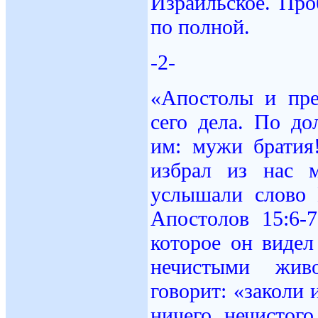
Израильское. Про
по полной.
-2-
«Апостолы и пре
сего дела. По до
им: мужи братия
избрал из нас 
услышали слово 
Апостолов 15:6-
которое он видел
нечистыми жив
говорит: «заколи 
ничего нечистог