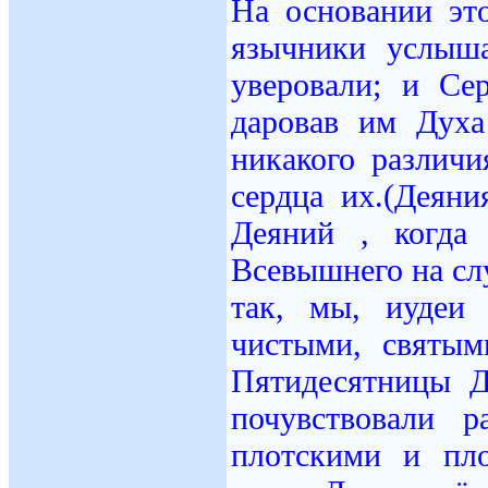
На основании это
язычники услыш
уверовали; и Се
даровав им Духа
никакого различ
сердца их.(Деяни
Деяний , когда
Всевышнего на сл
так, мы, иудеи
чистыми, святы
Пятидесятницы 
почувствовали 
плотскими и пл