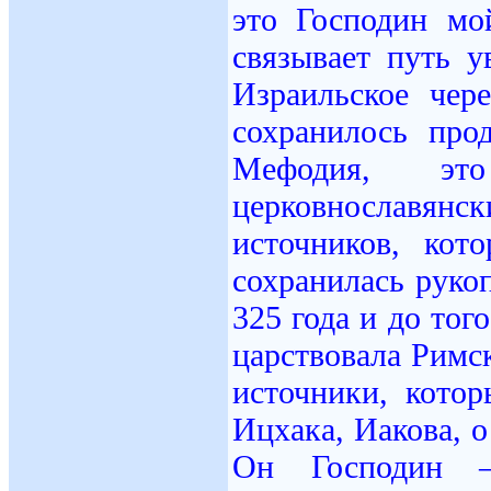
это Господин мо
связывает путь 
Израильское чер
сохранилось пр
Мефодия, эт
церковнославянс
источников, кот
сохранилась руко
325 года и до тог
царствовала Римс
источники, кото
Ицхака, Иакова, 
Он Господин —