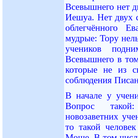
Всевышнего нет д
Иешуа. Нет двух с
облегчённого Е
мудрые: Тору нель
учеников подн
Всевышнего в том
которые не из с
соблюдения Писан
В начале у учен
Вопрос такой:
новозаветних уче
то такой челове
Моше. В том числ