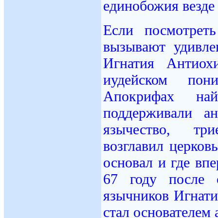
единобожия везде
Если посмотрет
вызывают удивле
Игнатия Антиох
иудейском пон
Апокрифах на
поддерживали ан
язычество, три
возглавил церков
основал и где вп
67 году после 
язычников Игнат
стал основателем 