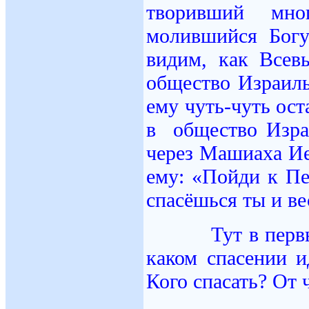
творивший мно
молившийся Богу
видим, как Всев
общество Израиль
ему чуть-чуть ост
в общество Изра
через Машиаха Ие
ему: «Пойди к Пе
спасёшься ты и ве
Тут в первый р
каком спасении и
Кого спасать? От 