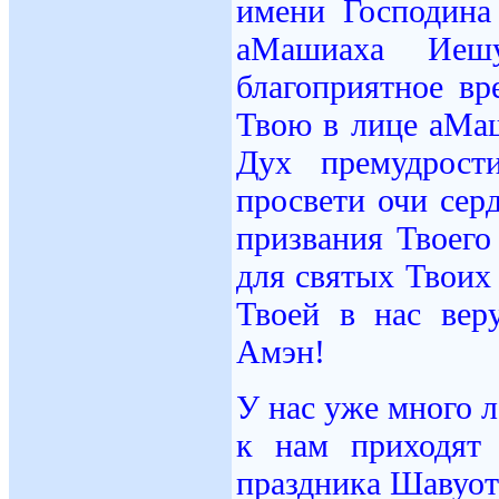
имени Господина
аМашиаха Иеш
благоприятное вр
Твою в лице аМа
Дух премудрост
просвети очи сер
призвания Твоего
для святых Твоих
Твоей в нас ве
Амэн!
У нас уже много л
к нам приходят
праздника Шавуот