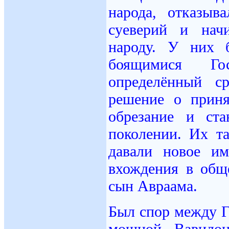
народа, отказыв
суеверий и нач
народу. У них 
боящимися Го
определённый с
решение о прин
обрезание и ст
поколении. Их т
давали новое и
вхождения в общ
сын Авраама.
Был спор между Г
мощной Вавило