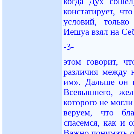
когда Дух сошё
констатирует, чт
условий, тольк
Иешуа взял на Себ
-3-
этом говорит, ч
различия между 
им». Дальше он 
Всевышнего, жел
которого не могл
веруем, что бл
спасемся, как и о
Важно понимать о 