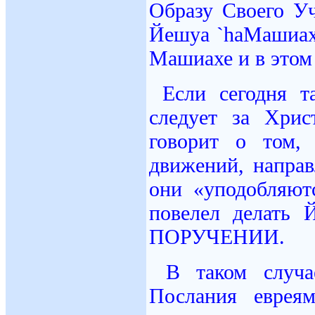
Образу Своего Уч
Йешуа `haMашиаха
Машиахе и в это
Если сегодня т
следует за Хрис
говорит о том,
движений, направ
они «уподобляют
повелел делать
ПОРУЧЕНИИ.
В таком случа
Послания еврея