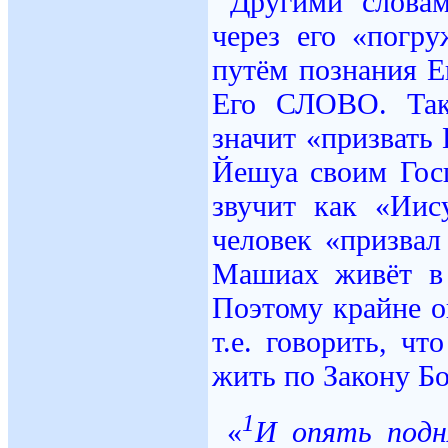
Другими слова
через его «по
путём познания Е
Его СЛОВО. Так
значит «призвать
Йешуа своим Гос
звучит как «Иис
человек «призвал
Машиах живёт в 
Поэтому крайне о
т.е. говорить, ч
жить по Закону Бо
1
«
И опять подн