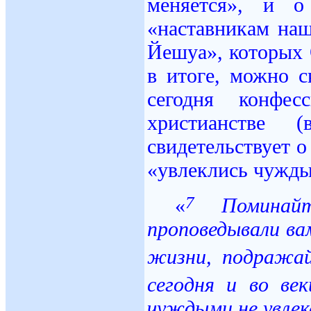
меняется», и 
«наставникам наш
Йешуа», которых 
в итоге, можно с
сегодня конфе
христианстве 
свидетельствует о
«увлеклись чужд
7
«
Поминайте
проповедывали вам
жизни, подражай
сегодня и во ве
чуждыми не увлек