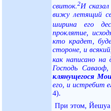
2
свиток.
И сказал
вижу летящий св
ширина его дес
проклятие, исход
кто крадет, буд
стороне, и всяки
как написано на 
Господь Саваоф
клянущегося Мо
его, и истребит ег
4).
При этом, Йешуа с