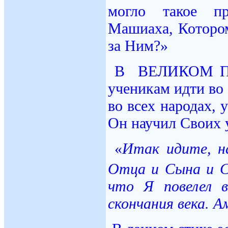
могло такое пр
Машиаха, Которо
за Ним?»
В ВЕЛИКОМ ПО
ученикам идти во 
во всех народах, 
Он научил Своих 
«
Итак
идите
,
н
Отца
и
Сына
и
С
что
Я повелел
скончания
века
.
А