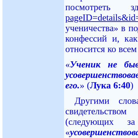
посмотрет
pageID=details&id
ученичества» в по
конфессий и, ка
относится ко всем
«
Ученик
не
быв
усовершенствова
его
.
» (
Лука 6:40
)
Другими слов
свидетельство
(следующих з
«
усовершенствов