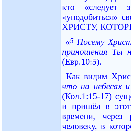
кто «следует 
«уподобиться» 
ХРИСТУ, КОТОРЫ
5
«
Посему Христо
приношения Ты н
(Евр.10:5).
Как видим Христ
что на небесах и
(Кол.1:15-17) су
и пришёл в это
времени, через
человеку, в кото