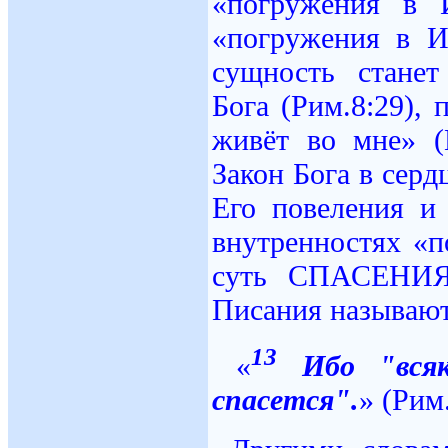
«погружения в 
«погружения в И
сущность стане
Бога (Рим.8:29),
живёт во мне» (
Закон Бога в сердц
Его повеления и
внутренностях «п
суть СПАСЕНИЯ 
Писания называ
13
«
Ибо "всяк
спасется".
» (Рим