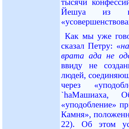
тысячи конфесси
Йешуа из в
«усовершенствова
Как мы уже гово
сказал Петру: «
н
врата ада не од
ввиду не создан
людей, соединяющ
через «уподоб
`haMашиаха, 
«уподобление» пр
Камня», положенн
22). Об этом у