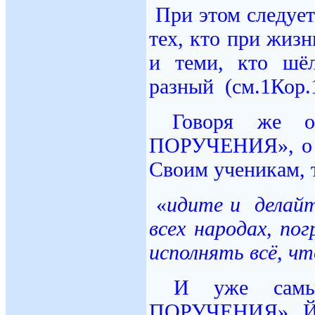
При этом следует
тех, кто при жиз
и теми, кто шё
разный (см.1Кор.1
Говоря же 
ПОРУЧЕНИЯ», о с
Своим ученикам, 
«
идите и делайт
всех народах, п
исполнять всё, ч
И уже самы
ПОРУЧЕНИЯ» Йе