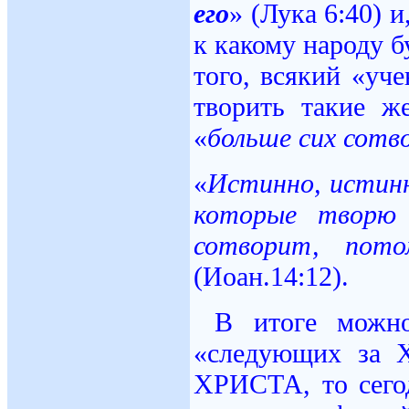
его
» (Лука 6:40) и
к какому народу б
того, всякий «уч
творить такие ж
«
больше
сих сотв
«
Истинно, истинн
которые творю 
сотворит, пот
(Иоан.14:12).
В итоге можно
«следующих за
ХРИСТА, то сего