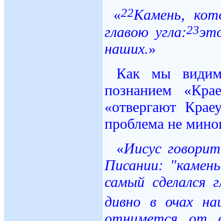
22
«
Камень, кот
23
главою угла:
эт
наших.
»
Как мы видим,
познанием «Кра
«отвергают Крае
проблема не минов
«
Иисус говорит
Писании: "камен
самый сделался 
дивно в очах на
отнимется от 