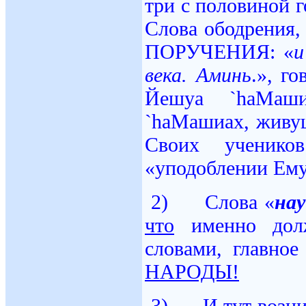
три с половиной г
Слова ободрения
ПОРУЧЕНИЯ: «
и
века
.
Аминь
.», г
Йешуа `hаМаш
`hаМашиах, живущ
Своих ученик
«уподоблении Ему
2) Слова «
на
что
именно долж
словами, главно
НАРОДЫ!
3) И тут возник