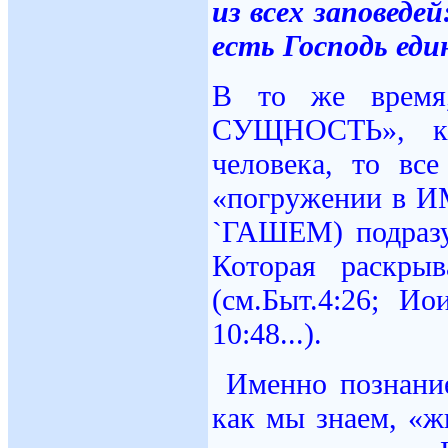
из всех заповеде
есть Господь еди
В то же время,
СУЩНОСТЬ», как
человека, то вс
«погружении в И
`ГАШЕМ) подра
Которая раскры
(см.Быт.4:26; Ио
10:48...).
Именно познани
как мы знаем, «ж