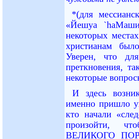
*(для мессиан
«Йешуа `haМаши
некоторых места
христианам было
Уверен, что дл
преткновения, та
некоторые вопросы
И здесь возник
именно пришло у
кто начали «сле
произойти, чт
ВЕЛИКОГО ПОРУ