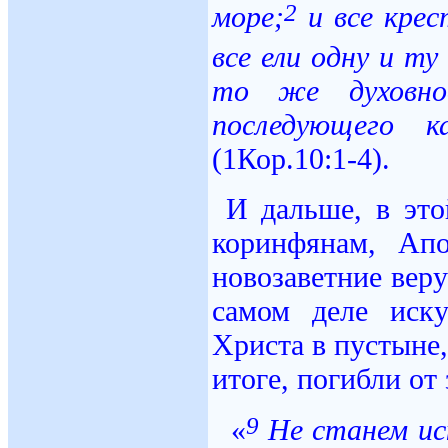
2
море;
и все крес
все ели одну и т
то же духовно
последующего 
(1Кор.10:1-4).
И дальше, в это
коринфянам, Ап
новозаветние вер
самом деле иск
Христа в пустыне,
итоге, погибли от 
9
«
Не станем ис