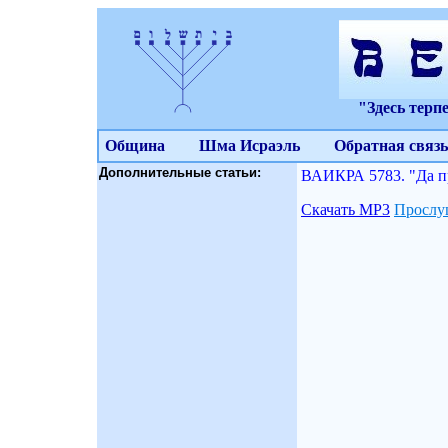
"Здесь терп
Община
Шма Исраэль
Обратная связь
Дополнительные статьи:
ВАИКРА 5783. "Да пр
Скачать МР3
Прослу