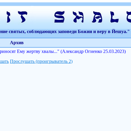
ение святых, соблюдающих заповеди Божии и веру в Йешуа." 
Архив
иносят Ему жертву хвалы..." (Александр Огиенко 25.03.2023)
шать
Прослушать (проигрыватель 2)