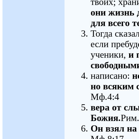
твоих; хран
они жизнь д
для всего 
Тогда сказа
если пребуд
ученики,
и 
свободным
написано:
н
но всяким 
Мф.4:4
вера от сл
Божия.
Рим.
Он взял на
Мф.8:17