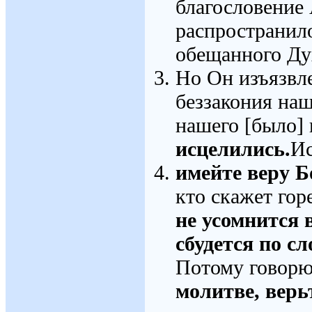
благословение
распространил
обещанного Дух
Но Он изъязвле
беззакония наш
нашего [было]
исцелились.
Ис
имейте веру 
кто скажет гор
не усомнится в
сбудется по сл
Потому говорю
молитве, верьт