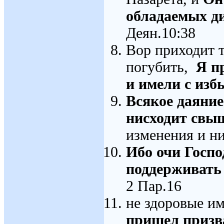
обладаемых д
Деян.10:38
Вор приходит т
погубить,
Я п
и имели с из
Всякое даяние
нисходит свыш
изменения и ни
Ибо очи Госпо
поддерживать 
2 Пар.16
не здоровые им
пришел призва