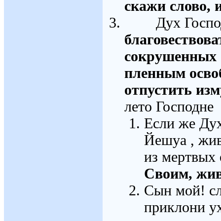
скажи слово, 
Дух Господен
благовествова
сокрушенных
пленным осво
отпустить изм
лето Господне 
Если же Дух
Йешуа , жи
из мертвых
Своим, жи
Сын мой! с
приклони ух