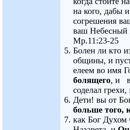
когда стоите н
на кого, дабы 
согрешения ваш
ваш Небесный 
Мр.11:23-25
Болен ли кто и
общины, и пуст
елеем во имя Г
болящего
, и в
соделал грехи
Дети! вы от Бо
больше того, 
как Бог Духом
Назарета, и
Он