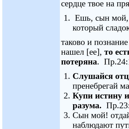
сердце твое на пр
Ешь, сын мой, 
который сладок
таково и познание
нашел [ее],
то ест
потеряна
. Пр.24:
Слушайся отца
пренебрегай ма
Купи истину и
разума.
Пр.23
Сын мой! отдай
наблюдают пут