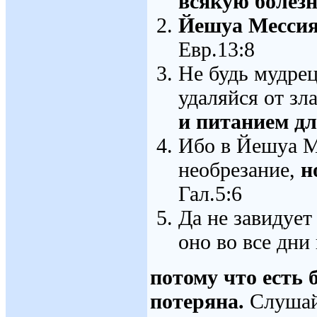
всякую болез
Йешуа Мессия 
Евр.13:8
Не будь мудрец
удаляйся от зл
и питанием дл
Ибо в Йешуа М
необрезание,
н
Гал.5:6
Да не завидует
оно во все дни
потому что есть 
потеряна.
Слушай