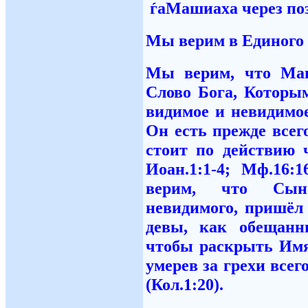
ѓаМашиаха через позн
Мы верим в Единого 
Мы верим, что Ма
Слово Бога, Которым
видимое и невидимое
Он есть прежде всег
стоит по действию ч
Иоан.1:1-4; Мф.16:16
верим, что Сын
невидимого, пришёл 
девы, как обещанн
чтобы раскрыть Имя 
умерев за грехи все
(Кол.1:20).