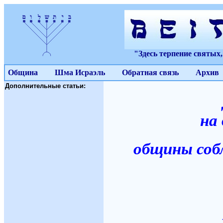
"Здесь терпение святых
Община
Шма Исраэль
Обратная связь
Архив
Дополнительные статьи:
на
общины соблю