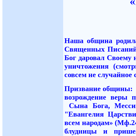
Наша община родила
Священных Писаний э
Бог даровал Своему 
уничтожения (смот
совсем не случайное с
Призвание общины
возрождение веры 
Сына Бога,
Месси
"Евангелия Царс
всем народам» (Mф.2
блудницы и прише