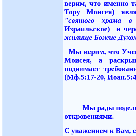
верим, что именно 
Тору Моисея) явл
"святого храма в 
Израильское) и чер
жилище Божие Духо
Мы верим, что Уче
Моисея, а раскры
поднимает требован
(Мф.5:17-20, Иоан.5:4
Мы рады поделить
откровениям
С уважением к Вам,