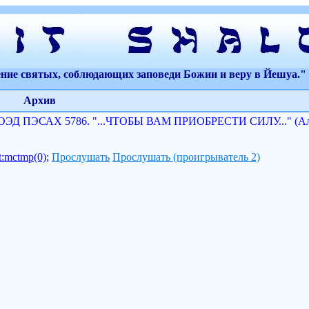
ение святых, соблюдающих заповеди Божии и веру в Йешуа." 
Архив
Д ПЭСАХ 5786. "...ЧТОБЫ ВАМ ПРИОБРЕСТИ СИЛУ..." (Але
pt:mctmp(0);
Прослушать
Прослушать (проигрыватель 2)