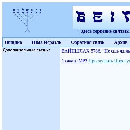
"Здесь терпение святых
Община
Шма Исраэль
Обратная связь
Архив
Дополнительные статьи:
ВАЙИШЛАХ 5786. "Не ешь жилы, к
Скачать МР3
Прослушать
Прослуш